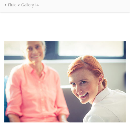
>
Fluid
>
Gallery14