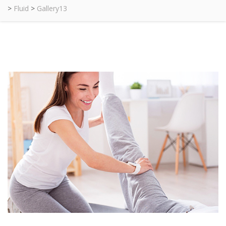
>
Fluid
>
Gallery13