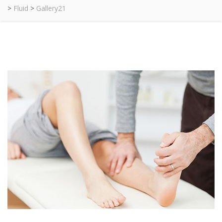
>
Fluid
>
Gallery21